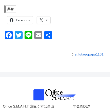
共有:
Facebook
X
F
T
Li
E
共
a
wi
n
m
有
c
tt
e
ail
sr.futagopapa1101
e
er
b
o
o
k
Office S.M.A.H.T 京阪くずは男山
年金INDEX