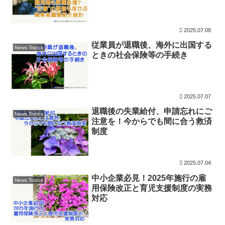
2025.07.08
従業員が退職後、海外に出国する
News Topics
ときの社会保険等の手続き
2025.07.07
退職後の失業給付、申請忘れにご
News Topics
注意を！今からでも間に合う救済
制度
2025.07.04
中小企業必見！2025年施行の雇
News Topics
用保険改正と育児支援制度の実務
対応