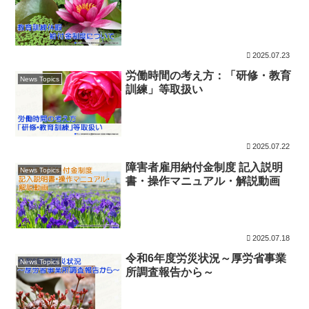
2025.07.23
労働時間の考え方：「研修・教育
News Topics
訓練」等取扱い
2025.07.22
障害者雇用納付金制度 記入説明
News Topics
書・操作マニュアル・解説動画
2025.07.18
令和6年度労災状況～厚労省事業
News Topics
所調査報告から～