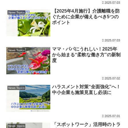
2025.07.03
【2025年4月施行】介護離職を防
News Topics
ぐために企業が備えるべき5つの
ポイント
2025.07.03
ママ・パパにうれしい！2025年
News Topics
から始まる“柔軟な働き方”の新制
度
2025.07.02
ハラスメント対策“全面強化”へ！
News Topics
中小企業も施策見直し必須に
2025.07.01
「スポットワーク」活用時のトラ
News Topics