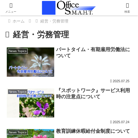
メニュー
検索
ホーム
経営・労務管理
経営・労務管理
パートタイム・有期雇用労働法に
News Topics
ついて
2025.07.25
『スポットワーク』サービス利用
News Topics
時の注意点について
2025.07.24
教育訓練休暇給付金制度について
News Topics