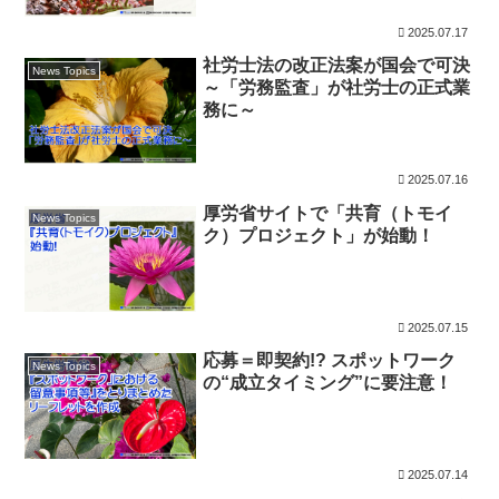
2025.07.17
社労士法の改正法案が国会で可決
News Topics
～「労務監査」が社労士の正式業
務に～
2025.07.16
厚労省サイトで「共育（トモイ
News Topics
ク）プロジェクト」が始動！
2025.07.15
応募＝即契約!? スポットワーク
News Topics
の“成立タイミング”に要注意！
2025.07.14