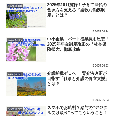
2025年10月施行！子育て世代の
News Topics
働き方を支える『柔軟な勤務制
度』とは？
2025.06.24
中小企業・パート従業員も恩恵！
News Topics
2025年年金制度改正の『社会保
険拡大』徹底攻略
2025.06.23
介護離職ゼロへ──育介法改正が
News Topics
目指す「仕事と介護の両立支援」
とは？
2025.06.23
スマホでお給料？給与の“デジタ
News Topics
ル受け取り”ってこういうこと！