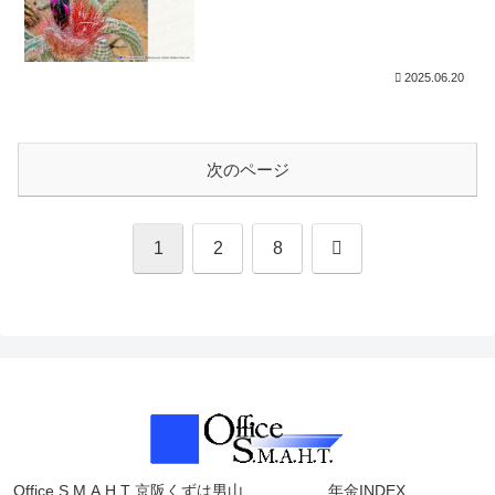
2025.06.20
次のページ
次
1
2
8
へ
Office S.M.A.H.T 京阪くずは男山
年金INDEX