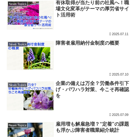
有休取得が当たり前の社風へ！職
News Topics
場文化変革がテーマの厚労省サイ
ト活用術
2025.07.11
障害者雇用納付金制度の概要
News Topics
2025.07.10
企業の備えは万全？労働条件引下
News Topics
げ・パワハラ対策、今こそ再確認
を
2025.07.09
雇用増も解雇急増？“定着”の課題
News Topics
も浮かぶ障害者職業紹介統計