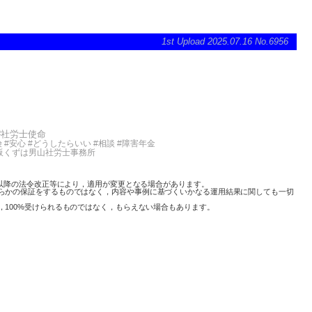
1st Upload 2025.07.16 No.6956
#社労士使命
険 #安心 #どうしたらいい #相談 #障害年金
#京阪くずは男山社労士事務所
時以降の法令改正等により，適用が変更となる場合があります。
らかの保証をするものではなく，内容や事例に基づくいかなる運用結果に関しても一切
100%受けられるものではなく，もらえない場合もあります。