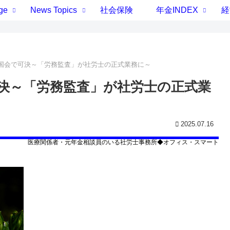
ge
News Topics
社会保険
年金INDEX
経
国会で可決～「労務監査」が社労士の正式業務に～
決～「労務監査」が社労士の正式業
2025.07.16
医療関係者・
元年金相談員
のいる社労士事務所◆オフィス・スマート