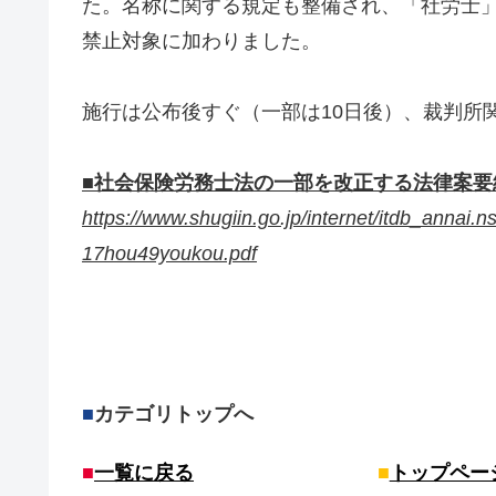
た。名称に関する規定も整備され、「社労士
禁止対象に加わりました。
施行は公布後すぐ（一部は10日後）、裁判所関
■社会保険労務士法の一部を改正する法律案要
https://www.shugiin.go.jp/internet/itdb_annai.n
17hou49youkou.pdf
■
カテゴリトップへ
■
一覧に戻る
■
トップペー