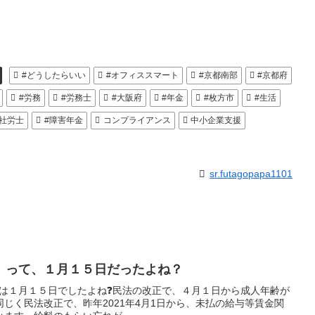
#どうしたらいい
#オフィススマート
#京都南部
#京都府
#労務
#労務士
#大阪府
#年金
#枚方市
#生活
#社労士
#障害年金
コンプライアンス
中小企業支援
sr.futagopapa1101
」って、１月１５日だったよね？
って、昔は１月１５日でしたよね❓民法の改正で、４月１日から成人年齢が
じく民法改正で、昨年2021年4月1日から、未払の給与等賃金関