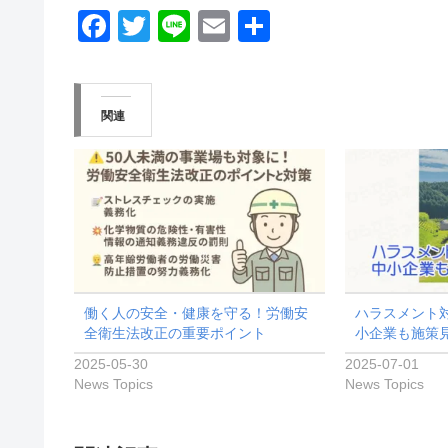
F
T
Li
E
共
a
wi
n
m
有
c
tt
e
ail
e
er
関連
b
o
o
k
働く人の安全・健康を守る！労働安
ハラスメント対
全衛生法改正の重要ポイント
小企業も施策
2025-05-30
2025-07-01
News Topics
News Topics