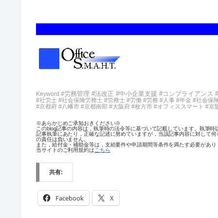
労務管理 #法改正 #中小企業支援 #コンプライアンス 
Keyword #
#社労士 #社会保険労務士 #労務士 #労働 #労務 #人事 #年金 #社会保
#京都府 #八幡市 #京都南部 #大阪府 #枚方市 #オフィススマート 
※あらかじめご承知おきください※
このblog記事の内容は，執筆時の法令等に基づいて記載しています。執筆
記事執筆にあたり，正確な記述に努めていますが，当該記事内容に対して何
の責任は負いません。
また，給付金・補助金等は，支給要件や申請期間等条件を満たす必要があり，
当サイトのご利用規約は
こちら
共有:
Facebook
X