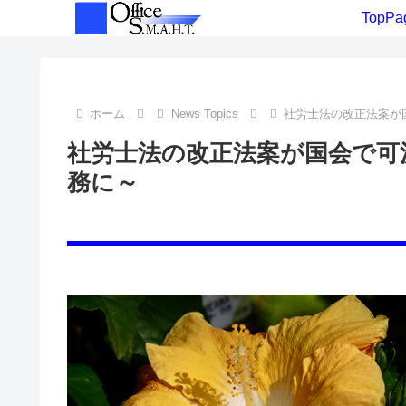
TopPa
ホーム
News Topics
社労士法の改正法案が
社労士法の改正法案が国会で可
務に～