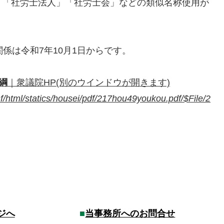
」「社労士法人」「社労士会」などの類似名称使用が
係は令和7年10月1日からです。
綱
｜衆議院HP(別のウインドウが開きます)
sf/html/statics/housei/pdf/217hou49youkou.pdf/$File/2
ジへ
■
当事務所へのお問合せ