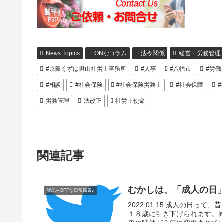
News Topics
ONなコラム
法令関係
経営・労務管理
#京阪くずは男山社労士事務所
#人事
#八幡市
#労働
#相談
#社会保険
#社会保険労務士
#社会保障
労務管理
法改正
社労士使命
関連記事
むかしは、「成人の日
雑記～OFFな日常風景♪
2022.01.15 成人の日
１８歳に引き下げられます。同