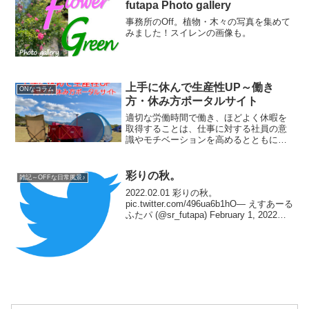
futapa Photo gallery
事務所のOff。植物・木々の写真を集めて
みました！スイレンの画像も。
上手に休んで生産性UP～働き
ONなコラム
方・休み方ポータルサイト
適切な労働時間で働き、ほどよく休暇を
取得することは、仕事に対する社員の意
識やモチベーションを高めるとともに、
業務効率の向上にプラスの効果が期待さ
れます。
彩りの秋。
雑記～OFFな日常風景♪
2022.02.01 彩りの秋。
pic.twitter.com/496ua6b1hO— えすあーる
ふたパ (@sr_futapa) February 1, 2022
Twitterアカウント ▶
@Office_SMAHT ／ sub ▶...