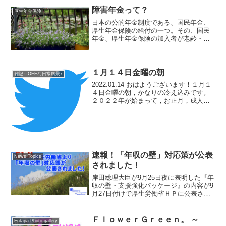
障害年金って？
厚生年金保険
日本の公的年金制度である、国民年金、
厚生年金保険の給付の一つ。その、国民
年金、厚生年金保険の加入者が老齢・障
害・死亡などの状態となった際に支給さ
れる公的年金の一つ。要件に該当し、病
気・ケガで収入を得ることが困難になっ
た人を支援する制度。年金...
１月１４日金曜の朝
雑記～OFFな日常風景♪
2022.01.14 おはようございます！１月１
４日金曜の朝，かなりの冷え込みです。
２０２２年が始まって，お正月，成人の
日とイベント続きの週末が続きました
が，今週はのんびりとしたいところ。週
末まで，あとひと踏ん張り。今日も頑張
っていきましょ...
速報！「年収の壁」対応策が公表
News Topics
されました！
岸田総理大臣が9月25日夜に表明した『年
収の壁・支援強化パッケージ』の内容が9
月27日付けで厚生労働省ＨＰに公表され
ました。
ＦｌｏｗｅｒＧｒｅｅｎ。 ～
Futapa Photo gallery