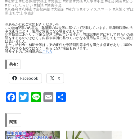
#社労士 #社会保険労務士 #労務士 #労働 #労務 #人事 #年金 #社会保険 #安心
#どうしたらいい #相談 #障害年金
#京都府 #八幡市 #京都南部 #大阪府 #枚方市 #オフィススマート #京阪くずは
男山社労士事務所
※あらかじめご承知おきください※
このblog記事の内容は，執筆時の法令等に基づいて記載しています。執筆時以降の法
令改正等により，適用が変更となる場合があります。
記事執筆にあたり，正確な記述に努めていますが，当該記事内容に対して何らかの保
証をするものではなく，内容や事例に基づくいかなる運用結果に関しても一切の責任
は負いません。
また，給付金・補助金等は，支給要件や申請期間等条件を満たす必要があり，100%
受けられるものではなく，もらえない場合もあります。
当サイトのご利用規約は
こちら
共有:
Facebook
X
F
T
Li
E
共
a
wi
n
m
有
c
tt
e
ail
関連
e
er
b