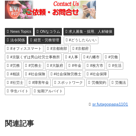
News Topics
ONなコラム
求人募集・採用、人材確保
法令関係
経営・労務管理
#どうしたらいい
#オフィススマート
#京都南部
#京都府
#京阪くずは男山社労士事務所
#人事
#八幡市
#労働
#労務
#労務士
#大阪府
#年金
#枚方市
#生活
#相談
#社会保険
#社会保険労務士
#社会保障
#社労士
#障害年金
スポットワーク
労働契約
労働法
学生バイト
短期アルバイト
sr.futagopapa1101
関連記事