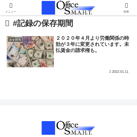
メニュー
検索
#記録の保存期間
２０２０年４月より労働関係の時
法令関係
効が３年に変更されています。未
払賃金の請求権も。
2022.01.11