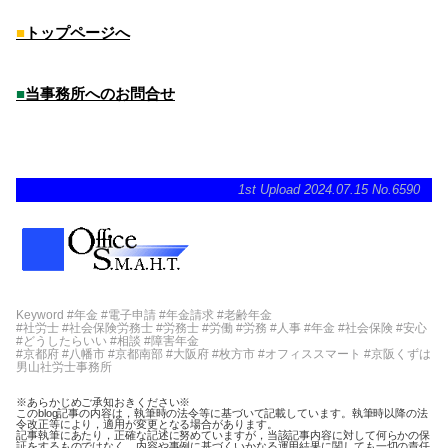
■
トップページへ
■
当事務所へのお問合せ
1st Upload 2024.07.15 No.6590
Keyword #年金 #電子申請 #年金請求 #老齢年金
#社労士 #社会保険労務士 #労務士 #労働 #労務 #人事 #年金 #社会保険 #安心
#どうしたらいい #相談 #障害年金
#京都府 #八幡市 #京都南部 #大阪府 #枚方市 #オフィススマート #京阪くずは
男山社労士事務所
※あらかじめご承知おきください※
このblog記事の内容は，執筆時の法令等に基づいて記載しています。執筆時以降の法
令改正等により，適用が変更となる場合があります。
記事執筆にあたり，正確な記述に努めていますが，当該記事内容に対して何らかの保
証をするものではなく，内容や事例に基づくいかなる運用結果に関しても一切の責任