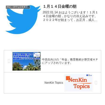
１月１４日金曜の朝
雑記～OFFな日常風景♪
2022.01.14 おはようございます！１月１
４日金曜の朝，かなりの冷え込みです。
２０２２年が始まって，お正月，成人の
日とイベント続きの週末が続きました
が，今週はのんびりとしたいところ。週
末まで，あとひと踏ん張り。今日も頑張
っていきましょ...
中高生向けの「年金」教育教材が厚労省ＨＰ
にアップされています。
NenKin Topics