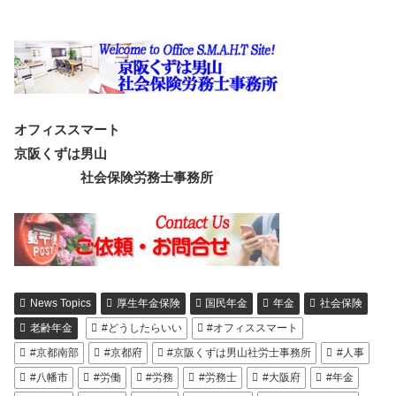
オフィススマート
京阪くずは男山
社会保険労務士事務所
News Topics
厚生年金保険
国民年金
年金
社会保険
老齢年金
#どうしたらいい
#オフィススマート
#京都南部
#京都府
#京阪くずは男山社労士事務所
#人事
#八幡市
#労働
#労務
#労務士
#大阪府
#年金