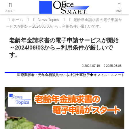
メニュー
検索
ホーム
News Topics
老齢年金請求書の電子申請サ
ービスが開始～2024/06/03から→利用条件が厳しいです。
老齢年金請求書の電子申請サービスが開始
～2024/06/03から→利用条件が厳しいで
す。
2024.07.19
2025.05.06
医療関係者・
元年金相談員
のいる社労士事務所◆オフィス・スマート