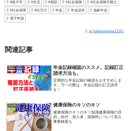
#枚方市
#生活
#相談
#社会保険
#社会保険労務士
#社会保障
#社労士
年金
年金請求
老齢年金
電子申請
sr.futagopapa1101
関連記事
年金記録確認のススメ。記録訂正
News Topics
請求方法も。
定期的な年金記録の確認をおすすめしま
す。万一の際は，年金記録の訂正請求
を！
健康保険のキソのキソ
法令関係
健康保険のキソのキソ知識健康保険の目
的，給付，加入者，保険料について加入
事業検索も