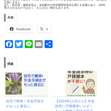
は負いません。
また，給付金・補助金等は，支給要件や申請期間等条件を満たす必要があり，100%
受けられるものではなく，もらえない場合もあります。
共有:
Facebook
X
F
T
Li
E
共
a
wi
n
m
有
c
tt
e
ail
関連
e
er
b
o
o
k
自宅で簡単！年金手続き
【2024年11月から】年金
がもっと身近に。
請求に戸籍謄本いらず！