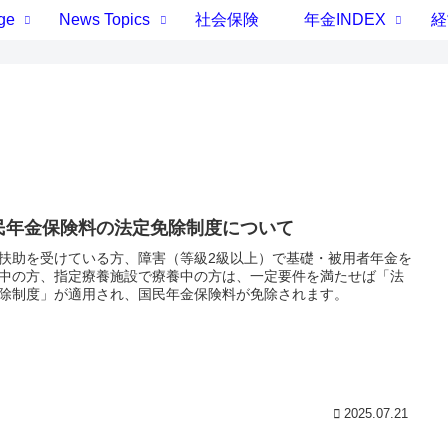
ge
News Topics
社会保険
年金INDEX
経
民年金保険料の法定免除制度について
扶助を受けている方、障害（等級2級以上）で基礎・被用者年金を
中の方、指定療養施設で療養中の方は、一定要件を満たせば「法
除制度」が適用され、国民年金保険料が免除されます。
2025.07.21