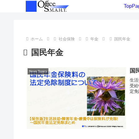
TopPa
ホーム
社会保険
年金
国民年金
国民年金
国
News Topics
生活
受給
定免