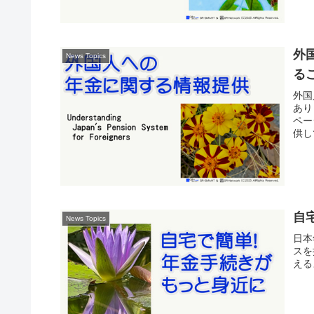
外
News Topics
る
外国
あり
ペー
供し
自
News Topics
日本
スを
える