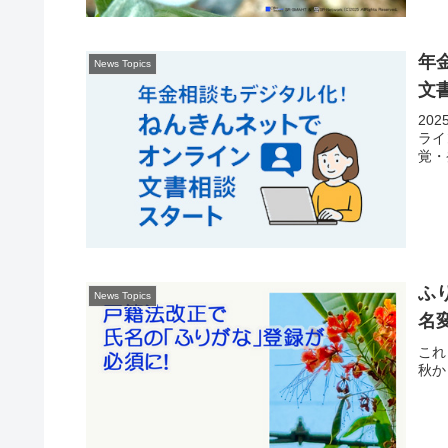
年
News Topics
文
20
ライ
覚・
ふ
News Topics
名
これ
秋か