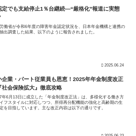
認定でも支給停止1％台継続―“厳格化”報道に実態
？
労働省が令和6年度の障害年金認定状況を、日本年金機構と連携の
抽出調査した結果、以下のように報告されました。
2025.06.24
小企業・パート従業員も恩恵！2025年年金制度改正
『社会保険拡大』徹底攻略
7年6月13日に成立した「年金制度改正法」は、多様化する働き方
イフスタイルに対応しつつ、所得再分配機能の強化と高齢期の生
定を目指しています。主な改正内容は以下の通りです。
2025.06.23