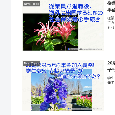
従
News Topics
手
従業
てみ
もれ
2
News Topics
予
学生
先で