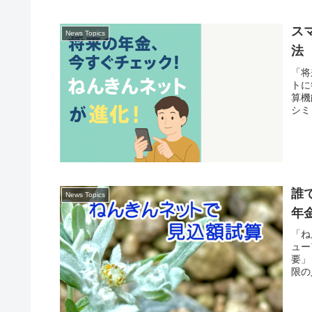
ス
News Topics
法
「将
トに
算機
シミ
誰
News Topics
年
「ね
ュー
要」
限の