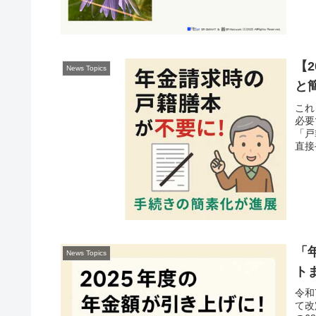
【
News Topics
と
これ
必要
「戸
直接
「
News Topics
ト
令和
て改