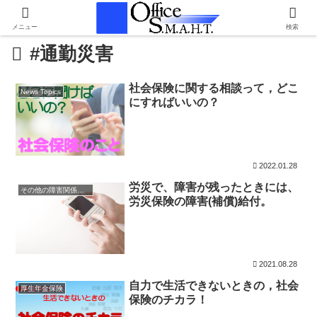
メニュー
検索
#通勤災害
社会保険に関する相談って，どこ
News Topics
にすればいいの？
2022.01.28
労災で、障害が残ったときには、
その他の障害関係の給付
労災保険の障害(補償)給付。
2021.08.28
自力で生活できないときの，社会
厚生年金保険
保険のチカラ！