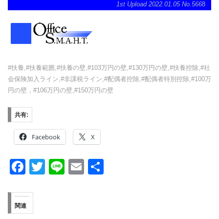
1st Upload 2022.01.05 No.566
8
#扶養,#扶養範囲,#扶養の壁,#103万円の壁,#130万円の壁,#扶養控除,#社
会保険加入ライン,#非課税ライン,#配偶者控除,#配偶者特別控除,#100万
円の壁，#106万円の壁,#150万円の壁
共有:
Facebook
X
F
T
Li
E
共
a
wi
n
m
有
c
tt
e
ail
関連
e
er