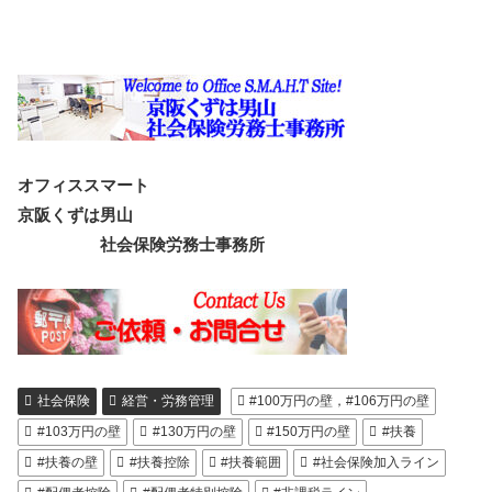
オフィススマート
京阪くずは男山
社会保険労務士事務所
社会保険
経営・労務管理
#100万円の壁，#106万円の壁
#103万円の壁
#130万円の壁
#150万円の壁
#扶養
#扶養の壁
#扶養控除
#扶養範囲
#社会保険加入ライン