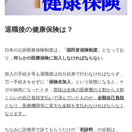
退職後の健康保険は？
日本の公的医療保険制度は，「
国民皆保険制度
」となってお
り，
何らかの医療保険に加入しなければならない
。
加入の手続き等も退職後は自分自身で行わなければならず，
万一手続きをせずに「
保険未加入
」という状態になると，ケ
ガや病気になったとき，
普段は全体の医療費の２割から３割
くらいの自己負担支払いで済んでいたものが，
全額自己負担
となり，医療機関等に莫大な金額を支払わなければならなく
なります。
ちなみに診療所で診てもらうだけの「
初診料
」の全額は，