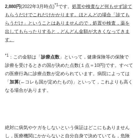
*1
2,880円
(2022年3月時点)
です。
処置や検査など何もせず診て
もらうだけでこれだけかかります。ほとんどの場合「診ても
らうだけ」ということはありませんので，処置や検査，薬を
出してもらったりすると，どんどん金額が大きくなってきま
す。
*1
：この金額は「
診療点数
」といって，健康保険等の保険で
診療を受けるときの国が決めた点数(１点＝10円)です。すべて
の医療行為に診療点数が定められています。病院によっては
「
加算
(←コレも国が定めたもの)」といって，これよりも高く
なる場合があります。
絶対に病気やケガをしないという保証はどこにもありません
し，医療機関にかからないと自分自身で決めていても，危険