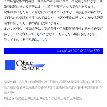
このblog記事の内容は，執筆時の法令等に基づいて記載しています。執
筆時以降の法令改正等により，適用が変更となる場合があります。
記事執筆にあたり，正確な記述に努めていますが，当該記事内容に対し
て何らかの保証をするものではなく，内容や事例に基づくいかなる運用
結果に関しても一切の責任は負いません。
また，給付金・補助金等は，支給要件や申請期間等条件を満たす必要が
あり，100%受けられるものではなく，もらえない場合もあります。
当サイトのご利用規約は
こちら
1st Upload 2022.04.01 No.5754
Keyword #退職後の健康保険,#任意継続,#国民健康保険,#家族の健康保
険の被扶養者,#任意継続の要件,#国民健康保険の加入要件,#被扶養者の
加入要件,
#社会保険労務士,#社労士,#京阪くずは男山社労士事務所