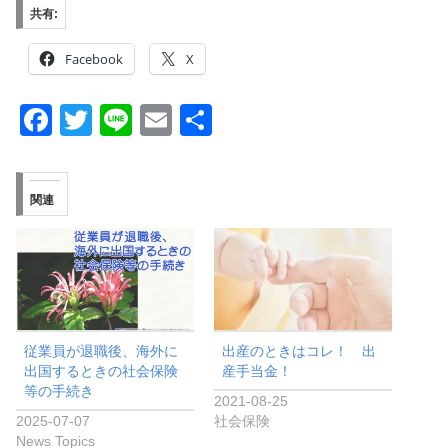
共有:
Facebook
X
F
T
Li
E
共
a
wi
n
m
有
c
tt
e
ail
関連
e
er
b
o
o
k
従業員が退職後、海外に
出産のときはコレ！ 出
出国するときの社会保険
産手当金！
等の手続き
2021-08-25
2025-07-07
社会保険
News Topics