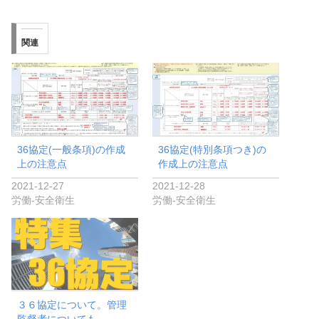
a
wi
n
m
有
c
tt
e
ail
関連
e
er
b
o
o
k
36協定(一般条項)の作成
36協定(特別条項つき)の
上の注意点
作成上の注意点
2021-12-27
2021-12-28
労働-安全衛生
労働-安全衛生
３６協定について。管理
監督者についても。