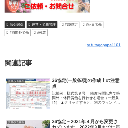
法令関係
経営・労務管理
#36協定
#休日労働
#時間外労働
#残業
sr.futagopapa1101
関連記事
36協定(一般条項)の作成上の注意
労働-安全衛生
点
記載例：様式第９号 限度時間以内で時
間外・休日労働を行わせる場合（一般条
項） ▲クリックすると、別のウィンドウ
が開きます。（出典：厚生労働省ホーム
ページより）労基法で定める上限時間の
範囲内で，時間外・休日労働を行わせる
場合には，この様式を...
36協定～2021年４月から変更さ
労働-安全衛生
れています。2022年3月までに届