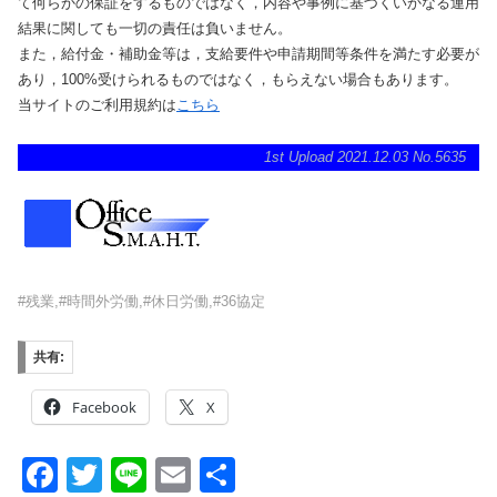
て何らかの保証をするものではなく，内容や事例に基づくいかなる運用
結果に関しても一切の責任は負いません。
また，給付金・補助金等は，支給要件や申請期間等条件を満たす必要が
あり，100%受けられるものではなく，もらえない場合もあります。
当サイトのご利用規約は
こちら
1st Upload 2021.12.03 No.5635
#残業,#時間外労働,#休日労働,#36協定
共有:
Facebook
X
F
T
Li
E
共