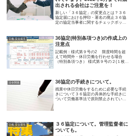
出される会社はご注意を！
新しい「３６協定」の変更点とは？３６
協定届における押印・署名の廃止３６協
定の協定当事者に関するチェックボック
スの新設電子申請による届出が一層便利
に特別条項をつける場合は、別の様式(第
９号の２)３６協定届における押印・署名
36協定(特別条項つき)の作成上の
労働-安全衛生
の廃止2020年7月...
注意点
記載例：様式第９号の2 限度時間を超
えて時間外・休日労働を行わせる場合
（特別条項つき） 様式第９号の２(１枚
目)▲クリックすると、別のウィンドウが
開きます。（出典：厚生労働省ホームペ
ージより）臨時的に特別の事情があっ
て，上限時間を超えて労...
36協定の手続きについて。
法令関係
残業や休日労働をするために必要な手続
きについて３６協定の具体的な手続きに
ついて労働基準法で原則禁止されてい
る，残業や休日労働を行うためには，労
働基準法 第36条に定められている手続き
を行う必要があります。（時間外及び休
日の労働）第三十六条 ...
３６協定について。管理監督者に
労働-安全衛生
ついても。