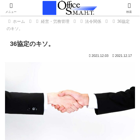
メニュー
検索
ホーム
経営・労務管理
法令関係
36協定
のキソ。
36協定のキソ。
2021.12.03
2021.12.17