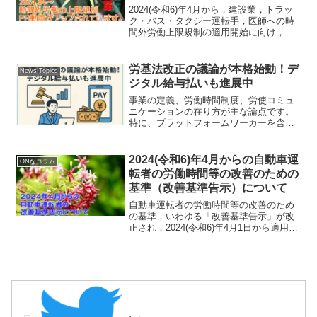
2024(令和6)年4月から，建設業，トラッ
ク・バス・タクシー運転手，医師への時
間外労働上限規制の適用開始に向け，厚
生労働省HPにPR動画がアップされてい
ます。
労基法改正の議論が本格始動！デ
News Topics
ジタル給与払いも進展中
事業の定義、労働時間制度、労使コミュ
ニケーションの在り方が主な論点です。
特に、プラットフォームワーカーを含む
新たな働き方に対応するため、労働者性
の判断基準の見直しについては新たな研
究会を設置し、今夏を目途に中間整理、
2024(令和6)年4月からの自動車運
ONなコラム
年内には取りまとめが予定されていま
転者の労働時間等の改善のための
す。
基準（改善基準告示）について
自動車運転者の労働時間等の改善のため
の基準，いわゆる「改善基準告示」が改
正され，2024(令和6)年4月1日から適用が
はじまります。