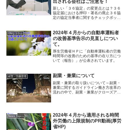
出される会社はご注意を！
新しい「３６協定」の変更点とは？３６
協定届における押印・署名の廃止３６協
定の協定当事者に関するチェックボック
スの新設電子申請による届出が一層便利
に特別条項をつける場合は、別の様式(第
９号の２)３６協定届における押印・署名
2024年４月からの自動車運転者
ONなコラム
の廃止2020年7月...
の改善基準告示の見直しについ
て。
厚生労働省ＨＰに「自動車運転者の労働
時間等の改善のための基準の在り方につ
いて（報告）」が公表されています。
副業・兼業について
経営・労務管理
副業・兼業の取り扱いについて～副業・
兼業に関するガイドライン働き方改革の
流れの中で、副業・兼業がクローズアッ
プされ、​​大企業をはじめ、各企業で導入
が進められていますが、厚生労働省で
は、ホームページでガイドライン、Q&A
が公表されています。...
2024年４月から適用される時間
News Topics
外労働の上限規制のPR動画(厚労
省HP)