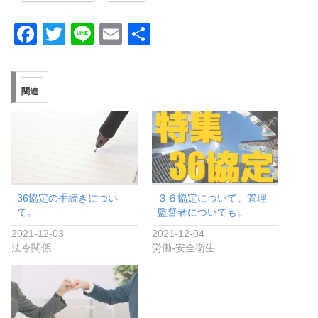
F
T
Li
E
共
a
wi
n
m
有
c
tt
e
ail
関連
e
er
b
o
o
k
36協定の手続きについ
３６協定について。管理
て。
監督者についても。
2021-12-03
2021-12-04
法令関係
労働-安全衛生