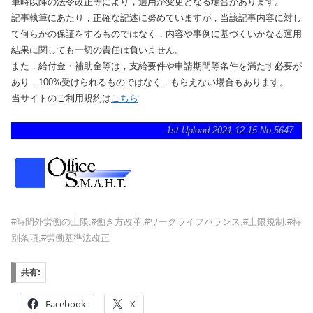
筆時以降の法令改正等により，適用が変更となる場合があります。
記事執筆にあたり，正確な記述に努めていますが，当該記事内容に対し
て何らかの保証をするものではなく，内容や事例に基づくいかなる運用
結果に関しても一切の責任は負いません。
また，給付金・補助金等は，支給要件や申請期間等条件を満たす必要が
あり，100%受けられるものではなく，もらえない場合もあります。
当サイトのご利用規約は
こちら
1st Upload 2021.12.15 No.5647
#時間外労働の上限,#働き方改革,#ワークライフバランス,#上限規制,#特
別条項,#労働基準法改正
共有:
Facebook
X