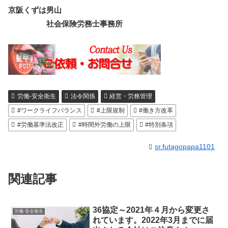
京阪くずは男山
社会保険労務士事務所
労働-安全衛生
法令関係
経営・労務管理
#ワークライフバランス
#上限規制
#働き方改革
#労働基準法改正
#時間外労働の上限
#特別条項
sr.futagopapa1101
関連記事
36協定～2021年４月から変更さ
労働-安全衛生
れています。2022年3月までに届