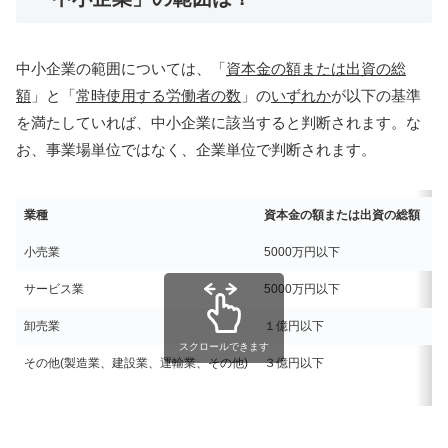
中小企業の範囲については、「
資本⾦の額または出資の総
額
」と「
常時使用する労働者の数
」の
いずれか
が以下の基準
を満たしていれば、中小企業に該当すると判断されます。な
お、事業場単位ではなく、企業単位で判断されます。
業種
資本金の額または出資の総額
小売業
5000万円以下
ま
サービス業
5000万円以下
ま
卸売業
１億円以下
ま
スクロールできます
その他(製造業、建設業、運輸業、その他)
３億円以下
ま