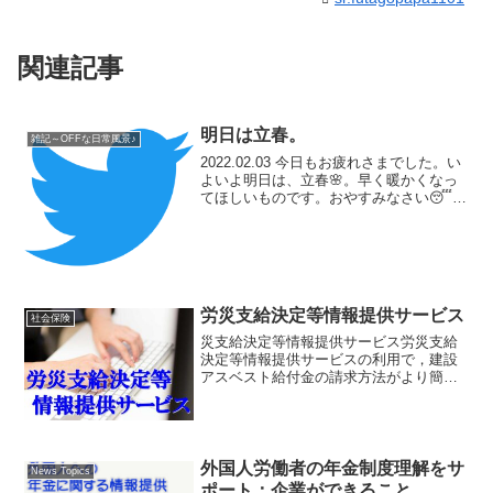
関連記事
明日は立春。
雑記～OFFな日常風景♪
2022.02.03 今日もお疲れさまでした。い
よいよ明日は、立春🌸。早く暖かくなっ
てほしいものです。おやすみなさい😴#
夏空が恋しい
pic.twitter.com/ixjFpWOkAC— Office
S.M.A.H.T. (@Offic...
労災支給決定等情報提供サービス
社会保険
災支給決定等情報提供サービス労災支給
決定等情報提供サービスの利用で，建設
アスベスト給付金の請求方法がより簡易
に～
外国人労働者の年金制度理解をサ
News Topics
ポート：企業ができること