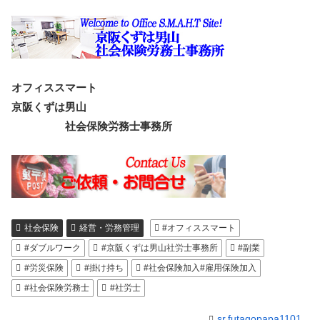
オフィススマート
京阪くずは男山
社会保険労務士事務所
社会保険
経営・労務管理
#オフィススマート
#ダブルワーク
#京阪くずは男山社労士事務所
#副業
#労災保険
#掛け持ち
#社会保険加入#雇用保険加入
#社会保険労務士
#社労士
sr.futagopapa1101