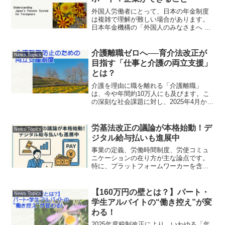
外国人労働者にとって、日本の年金制度
は複雑で理解が難しい場合があります。
日本年金機構の「外国人のみなさまへ 年
金に関する情報」ページでは、外国人向
けに年金制度の概要や手続き方法を多言
語で提供しています。
介護離職ゼロへ──育介法改正が
News Topics
目指す「仕事と介護の両立支援」
とは？
介護を理由に職を離れる「介護離職」
は、今や年間約10万人にも及びます。こ
の深刻な社会課題に対し、2025年4月から
育児・介護休業法が改正され、事業主に
以下の新たな対応が求められます。
労基法改正の議論が本格始動！デ
News Topics
ジタル給与払いも進展中
事業の定義、労働時間制度、労使コミュ
ニケーションの在り方が主な論点です。
特に、プラットフォームワーカーを含む
新たな働き方に対応するため、労働者性
の判断基準の見直しについては新たな研
究会を設置し、今夏を目途に中間整理、
【160万円の壁とは？】パート・
News Topics
年内には取りまとめが予定されていま
学生アルバイトの“働き控え”が変
す。
わる！
2025年度税制改正により、いわゆる「年