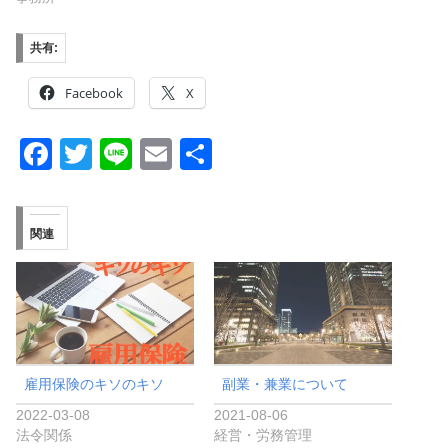
共有:
Facebook
X
F
T
Li
E
共
a
wi
n
m
有
c
tt
e
ail
関連
e
er
b
o
o
k
雇用保険のキソのキソ
副業・兼業について
2022-03-08
2021-08-06
法令関係
経営・労務管理