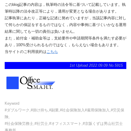
このblog記事の内容は，執筆時の法令等に基づいて記載しています。執
筆時以降の法令改正等により，適用が変更となる場合があります。
記事執筆にあたり，正確な記述に努めていますが，当該記事内容に対し
て何らかの保証をするものではなく，内容や事例に基づくいかなる運用
結果に関しても一切の責任は負いません。
また，給付金・補助金等は，支給要件や申請期間等条件を満たす必要が
あり，100%受けられるものではなく，もらえない場合もあります。
当サイトのご利用規約は
こちら
1st Upload 2022.09.09 No.5915
Keyword
#ダブルワーク,#掛け持ち,#副業,#社会保険加入#雇用保険加入,#労災保
険,
#社会保険労務士,#社労士,#オフィススマート,#京阪くずは男山社労士
事務所