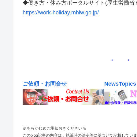
◆働き方・休み方ポータルサイト(厚生労働省
https://work-holiday.mhlw.go.jp/
・ ・
ご依頼・お問合せ
NewsTopics
※あらかじめご承知おきください※
このblog記事の内容は，執筆時の法令等に基づいて記載して