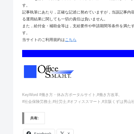
す。
記事執筆にあたり，正確な記述に努めていますが，当該記事内
る運用結果に関しても一切の責任は負いません。
また，給付金・補助金等は，支給要件や申請期間等条件を満たす
す。
当サイトのご利用規約は
こちら
KeyWord #働き方・休み方ポータルサイト,#働き方改革,
#社会保険労務士,#社労士,#オフィススマート,#京阪くずは男山
共有:
Facebook
X