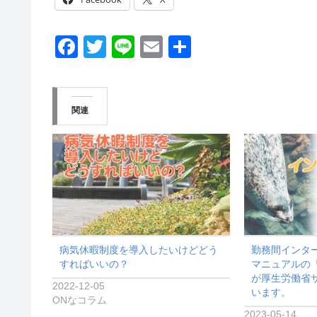
F
T
Li
E
共
a
wi
n
m
有
c
tt
e
ail
e
er
関連
b
o
o
k
病気休暇制度を導入したいけどどう
勤務間インタ
すればいいの？
マニュアルの
が厚生労働省
2022-12-05
います。
ONなコラム
2023-05-14