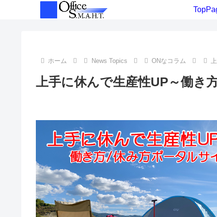
TopPa
ホーム
News Topics
ONなコラム
上
上手に休んで生産性UP～働き