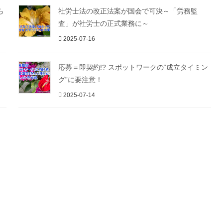
ら
社労士法の改正法案が国会で可決～「労務監
査」が社労士の正式業務に～
2025-07-16
応募＝即契約!? スポットワークの“成立タイミン
グ”に要注意！
2025-07-14