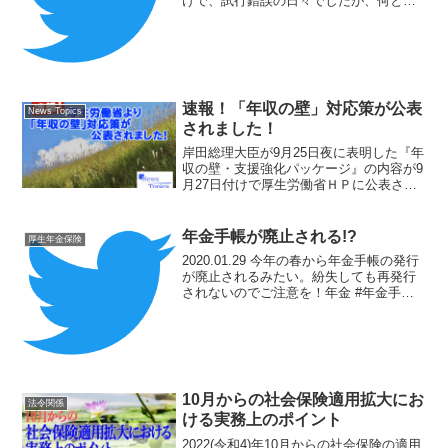
けで、試行錯誤の日々でしたが、何とか
乗りきることができました。この経験
は、将来への大きな財産です。皆さま、
お疲れ様でした！年末年始お仕事の方、
寒さが続...
速報！「年収の壁」対応策が公表
News Topics
されました！
岸田総理大臣が9月25日夜に表明した『年
収の壁・支援強化パッケージ』の内容が9
月27日付けで厚生労働省ＨＰに公表され
ました。
年金手帳が廃止される!?
厚生年金保険
2020.01.29 今年の春から年金手帳の発行
が廃止されるみたい。紛失しても再発行
されないのでご注意を！年金 #年金手帳
— Office S.M.A.H.T. (@Office_SMAHT)
January 29, 2022 Twitte...
10月からの社会保険適用拡大にお
法令関係
ける実務上のポイント
2022(令和4)年10月からの社会保険の適用