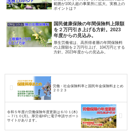
範囲が100人超の事業所に拡大。実務上の
ポイントは？
国民健康保険の年間保険料上限額
ONなコラム
を２万円引き上げる方針。2023
年度からの見込み。
厚生労働省は、高所得者層の年間保険料
の上限額を２万円引上げ、104万円とする
方針。2023年度からの見込み。
労働・社会保険料率と国民年金保険料まとめ
２０２３
令和５年度の労働保険年度更新は６/０１(木)
～７/１０(月)。厚労省HPに電子申請サポート
サイトがあります。