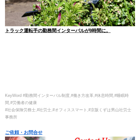
トラック運転手の勤務間インターバルが9時間に。
KeyWord #勤務間インターバル制度,#働き方改革,#休息時間,#睡眠時
間,#労働者の健康
#社会保険労務士,#社労士,#オフィススマート,#京阪くずは男山社労士
事務所
ご依頼・お問合せ