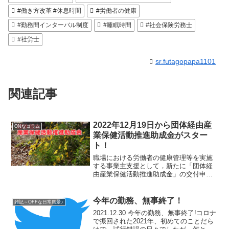
#働き方改革 #休息時間
#労働者の健康
#勤務間インターバル制度
#睡眠時間
#社会保険労務士
#社労士
sr.futagopapa1101
関連記事
2022年12月19日から団体経由産
ONなコラム
業保健活動推進助成金がスター
ト！
職場における労働者の健康管理等を実施
する事業主支援として，新たに「団体経
由産業保健活動推進助成金」の交付申請
の受付が開始されています。
今年の勤務、無事終了！
雑記～OFFな日常風景♪
2021.12.30 今年の勤務、無事終了!コロナ
で振回された2021年、初めてのことだら