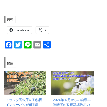
共有:
Facebook
X
F
T
Li
E
共
a
wi
n
m
有
c
tt
e
ail
関連
e
er
b
o
o
k
トラック運転手の勤務間
2024年４月からの自動車
インターバルが9時間
運転者の改善基準告示の