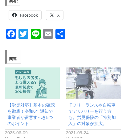
共有:
Facebook
X
F
T
Li
E
共
a
wi
n
m
有
c
tt
e
ail
関連
e
er
b
o
o
k
【労災対応】基本の確認
ITフリーランスや自転車
を徹底！令和6年通知で
でデリバリーを行う方
事業者が留意すべき5つ
も。労災保険の「特別加
のポイント
入」の対象が拡大。
2025-06-09
2021-09-24