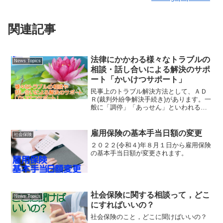
関連記事
法律にかかわる様々なトラブルの
News Topics
相談・話し合いによる解決のサポ
ート「かいけつサポート」
民事上のトラブル解決方法として、ＡＤ
Ｒ(裁判外紛争解決手続き)があります。一
般に「調停」「あっせん」といわれるも
のです。
雇用保険の基本手当日額の変更
社会保険
２０２２(令和４)年８月１日から雇用保険
の基本手当日額が変更されます。
社会保険に関する相談って，どこ
News Topics
にすればいいの？
社会保険のこと，どこに聞けばいいの？