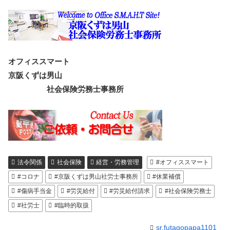
オフィススマート
京阪くずは男山
社会保険労務士事務所
法令関係
社会保険
経営・労務管理
#オフィススマート
#コロナ
#京阪くずは男山社労士事務所
#休業補償
#傷病手当金
#労災給付
#労災給付請求
#社会保険労務士
#社労士
#臨時的取扱
sr.futagopapa1101