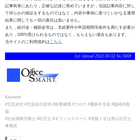
記事執筆にあたり，正確な記述に努めていますが，当該記事内容に対し
て何らかの保証をするものではなく，内容や事例に基づくいかなる運用
結果に関しても一切の責任は負いません。
また，給付金・補助金等は，支給要件や申請期間等条件を満たす必要が
あり，100%受けられるものではなく，もらえない場合もあります。
当サイトのご利用規約は
こちら
1st Upload 2022.09.02 No.5908
Keyword
#労災給付,#労災給付請求,#休業補償,#コロナ,#傷病手当金,#臨時的取
扱,
#社会保険労務士,#社労士,#オフィススマート,#京阪くずは男山社労士
事務所