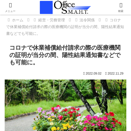
メニュー
検索
ホーム
経営・労務管理
法令関係
コロナ
で休業補償給付請求の際の医療機関の証明が当分の間、陽性結果通知
書などでも可能に。
コロナで休業補償給付請求の際の医療機関
の証明が当分の間、陽性結果通知書などで
も可能に。
2022.09.02
2022.11.29