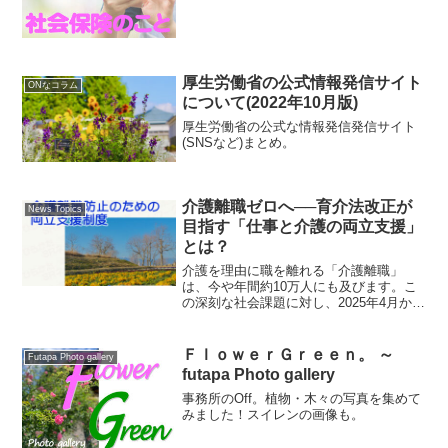
厚生労働省の公式情報発信サイト
ONなコラム
について(2022年10月版)
厚生労働省の公式な情報発信発信サイト
(SNSなど)まとめ。
介護離職ゼロへ──育介法改正が
News Topics
目指す「仕事と介護の両立支援」
とは？
介護を理由に職を離れる「介護離職」
は、今や年間約10万人にも及びます。こ
の深刻な社会課題に対し、2025年4月から
育児・介護休業法が改正され、事業主に
以下の新たな対応が求められます。
ＦｌｏｗｅｒＧｒｅｅｎ。 ～
Futapa Photo gallery
futapa Photo gallery
事務所のOff。植物・木々の写真を集めて
みました！スイレンの画像も。