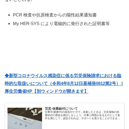
PCR 検査や抗原検査からの陽性結果通知書
My HER-SYS により電磁的に発行された証明書等
◆新型コロナウイルス感染症に係る労災保険請求における臨
時的な取扱いについて（令和4年8月12日基補発0812第2号） |
厚生労働省HP【別ウィンドウが開きます】
労災-休業給付について
仕事中(業務中)の病気やケガで，休業したときは，労災保険の休
業給付の受給を検討しましょう。仕事と関係があるものとして条
件を満たして，認定されれば，サポートを受けることができま
す。